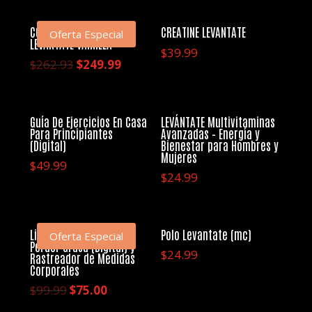
original
actual
era:
es:
COMBO COMPLETO
CREATINE LEVANTATE
Oferta Especial
LEVANTATE VAINILLA
$262.93.
$249.99.
$
39.99
El
El
$
262.93
$
249.99
precio
precio
original
actual
era:
es:
Guía De Ejercicios En Casa
LEVÁNTATE Multivitaminas
Para Principiantes
Avanzadas – Energía y
$262.93.
$249.99.
(Digital)
Bienestar para Hombres y
Mujeres
$
49.99
$
24.99
Libro De Cocina Para
Polo Levantate (mc)
Oferta Especial
Perder Grasa (Digital) y
$
24.99
Rastreador de Medidas
Corporales
El
El
$
99.99
$
75.00
precio
precio