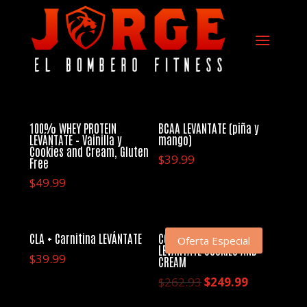
100% WHEY PROTEIN
BCAA LEVANTATE (piña y
LEVÁNTATE – Vainilla y
mango)
Cookies and Cream, Gluten
$
39.99
Free
$
49.99
CLA + Carnitina LEVÁNTATE
COMBO COMPLETO
Oferta Especial
LEVANTATE COOKIES AND
$
39.99
CREAM
El
El
$
262.93
$
249.99
precio
precio