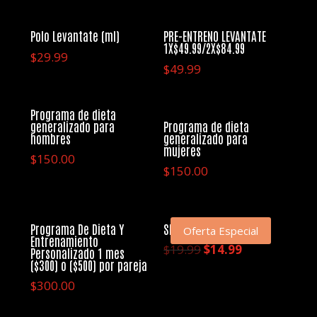
original
actual
era:
es:
Polo Levantate (ml)
PRE-ENTRENO LEVANTATE
1X$49.99/2X$84.99
$99.99.
$75.00.
$
29.99
$
49.99
Programa de dieta
generalizado para
Programa de dieta
hombres
generalizado para
mujeres
$
150.00
$
150.00
Programa De Dieta Y
SHAKER BOTTLE
Oferta Especial
Entrenamiento
El
El
$
19.99
$
14.99
Personalizado 1 mes
($300) o ($500) por pareja
precio
precio
$
300.00
original
actual
era:
es: