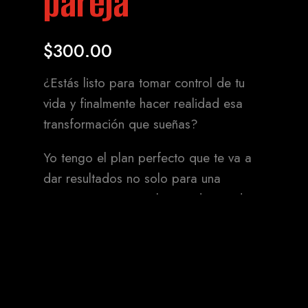
pareja
$
300.00
¿Estás listo para tomar control de tu
vida y finalmente hacer realidad esa
transformación que sueñas?
Yo tengo el plan perfecto que te va a
dar resultados no solo para una
semana pero para el resto de tu vida.
Diseñado con todos tus gustos de
alimentos en mente, gran variedad de
recetas, y ejercicios que podrás
replicar para crear masa muscular.